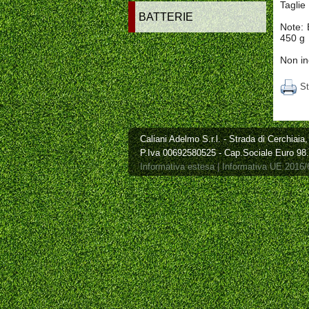
Taglie
BATTERIE
Note: 
450 g
Non in
St
Caliani Adelmo S.r.l. - Strada di Cerchiai
P.Iva 00692580525 - Cap.Sociale Euro 98
Informativa estesa
|
Informativa UE 2016