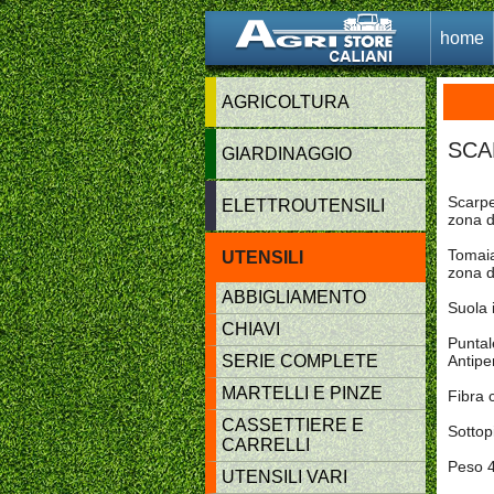
home
AGRICOLTURA
SCA
GIARDINAGGIO
Scarpe
ELETTROUTENSILI
zona d
Tomaia
UTENSILI
zona d
ABBIGLIAMENTO
Suola 
CHIAVI
Punta
SERIE COMPLETE
Antipe
MARTELLI E PINZE
Fibra 
CASSETTIERE E
Sottop
CARRELLI
Peso 
UTENSILI VARI