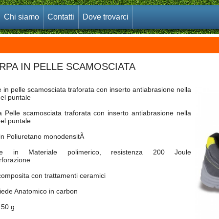
Chi siamo
Contatti
Dove trovarci
RPA IN PELLE SCAMOSCIATA
 in pelle scamosciata traforata con inserto antiabrasione nella
el puntale
 Pelle scamosciata traforata con inserto antiabrasione nella
el puntale
in Poliuretano monodensitÃ
le in Materiale polimerico, resistenza 200 Joule
rforazione
composita con trattamenti ceramici
iede Anatomico in carbon
450 g