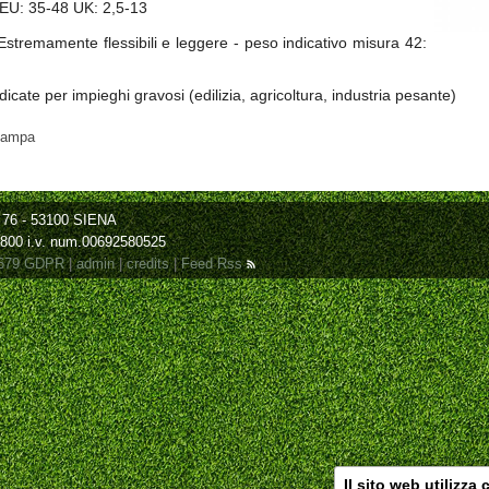
 EU: 35-48 UK: 2,5-13
Estremamente flessibili e leggere - peso indicativo misura 42:
dicate per impieghi gravosi (edilizia, agricoltura, industria pesante)
ampa
a, 76 - 53100 SIENA
.800 i.v. num.00692580525
/679 GDPR
|
admin
|
credits
|
Feed Rss
Il sito web utilizza